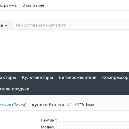
рограмма
О магазине
де
акторы
Культиваторы
Бетоносмесители
Компрессо
атели воздуха
купить Колесо JC 70*60мм
лежки (Рохли)
Рейтинг:
Модель: