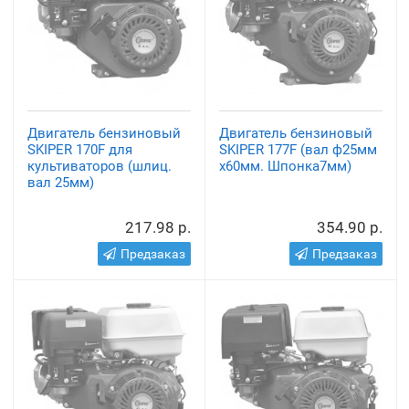
Двигатель бензиновый
Двигатель бензиновый
SKIPER 170F для
SKIPER 177F (вал ф25мм
культиваторов (шлиц.
х60мм. Шпонка7мм)
вал 25мм)
217.98 р.
354.90 р.
Предзаказ
Предзаказ