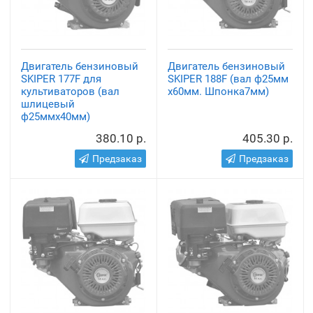
Двигатель бензиновый
Двигатель бензиновый
SKIPER 177F для
SKIPER 188F (вал ф25мм
культиваторов (вал
х60мм. Шпонка7мм)
шлицевый
ф25ммх40мм)
380.10 р.
405.30 р.
Предзаказ
Предзаказ