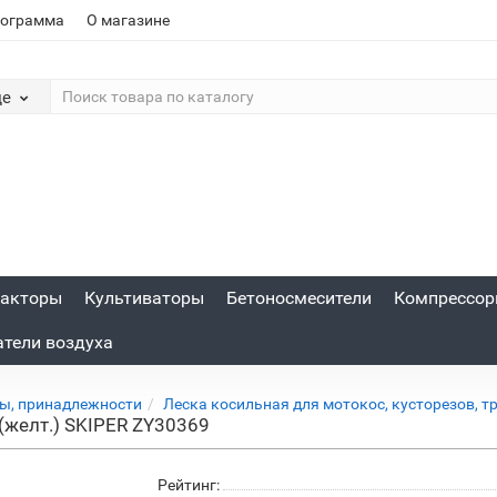
рограмма
О магазине
де
акторы
Культиваторы
Бетоносмесители
Компрессо
атели воздуха
ы, принадлежности
Леска косильная для мотокос, кусторезов, 
 (желт.) SKIPER ZY30369
Рейтинг: