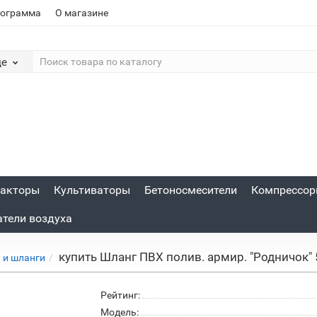
рограмма
О магазине
де
акторы
Культиваторы
Бетоносмесители
Компрессо
атели воздуха
купить Шланг ПВХ полив. армир. "Родничок" 
 и шланги
Рейтинг:
Модель: