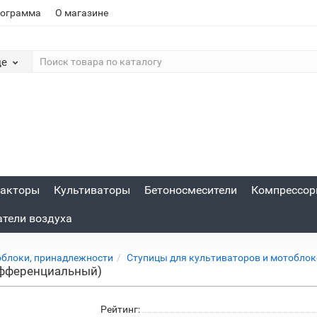
рограмма
О магазине
де
акторы
Культиваторы
Бетоносмесители
Компрессо
атели воздуха
облоки, принадлежности
Ступицы для культиваторов и мотобло
ифференциальный)
Рейтинг: