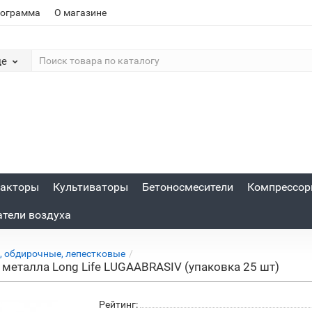
рограмма
О магазине
де
акторы
Культиваторы
Бетоносмесители
Компрессо
атели воздуха
, обдирочные, лепестковые
 металла Long Life LUGAABRASIV (упаковка 25 шт)
Рейтинг: