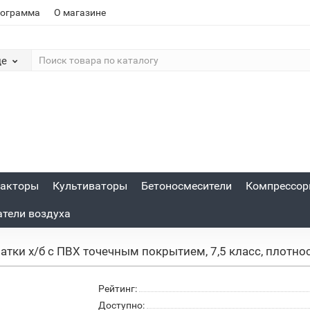
рограмма
О магазине
де
акторы
Культиваторы
Бетоносмесители
Компрессо
атели воздуха
атки х/б с ПВХ точечным покрытием, 7,5 класс, плотно
Рейтинг:
Доступно: