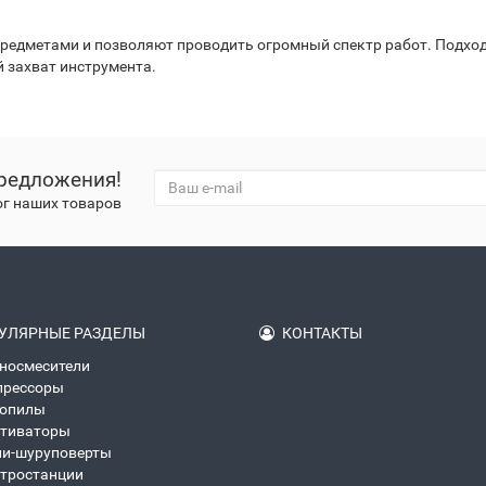
предметами и позволяют проводить огромный спектр работ. Подход
й захват инструмента.
редложения!
ог наших товаров
УЛЯРНЫЕ РАЗДЕЛЫ
КОНТАКТЫ
носмесители
прессоры
зопилы
тиваторы
и-шуруповерты
тростанции